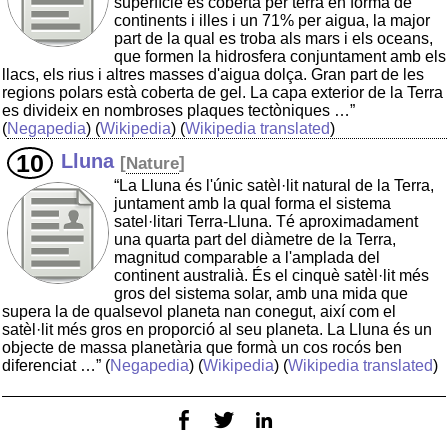
superfície és coberta per terra en forma de
continents i illes i un 71% per aigua, la major
part de la qual es troba als mars i els oceans,
que formen la hidrosfera conjuntament amb els
llacs, els rius i altres masses d'aigua dolça. Gran part de les
regions polars està coberta de gel. La capa exterior de la Terra
es divideix en nombroses plaques tectòniques …”
(
Negapedia
) (
Wikipedia
) (
Wikipedia translated
)
Lluna
[
Nature
]
“La Lluna és l'únic satèl·lit natural de la Terra,
juntament amb la qual forma el sistema
satel·litari Terra-Lluna. Té aproximadament
una quarta part del diàmetre de la Terra,
magnitud comparable a l'amplada del
continent australià. És el cinquè satèl·lit més
gros del sistema solar, amb una mida que
supera la de qualsevol planeta nan conegut, així com el
satèl·lit més gros en proporció al seu planeta. La Lluna és un
objecte de massa planetària que formà un cos rocós ben
diferenciat …”
(
Negapedia
) (
Wikipedia
) (
Wikipedia translated
)