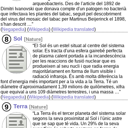
arqueobacteris. Des de l'article del 1892 de
Dimitri Ivanovski que donava compte d'un patogen no bacterià
que infectava les plantes del tabac, seguit pel descobriment
del virus del mosaic del tabac per Martinus Beijerinck el 1898,
s'han descrit …”
(
Negapedia
) (
Wikipedia
) (
Wikipedia translated
)
Sol
[
Nature
]
“El Sol és un estel situat al centre del sistema
solar. Es tracta d'una esfera gairebé perfecta
de plasma calent portada a la incandescència
per les reaccions de fusió nuclear que es
produeixen al seu nucli i que radia energia
majoritàriament en forma de llum visible i
radiació infraroja. És amb molta diferència la
font d'energia més important per a la vida a la Terra. Té un
diàmetre d'aproximadament 1,39 milions de quilòmetres, xifra
que equival a uns 109 diàmetres terrestres, i una massa …”
(
Negapedia
) (
Wikipedia
) (
Wikipedia translated
)
Terra
[
Nature
]
“La Terra és el tercer planeta del sistema solar
segons la seva proximitat al Sol i l'únic astre
que se sap que té vida. Un 29% de la seva