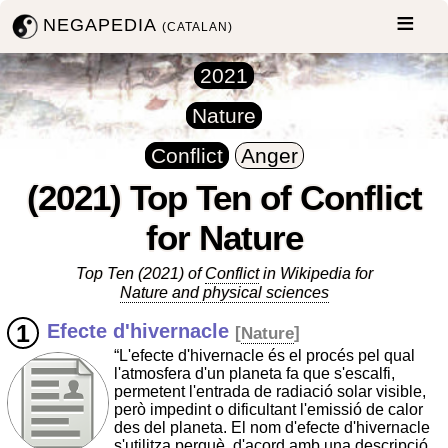
NEGAPEDIA
(CATALAN)
2021
Nature
Conflict
Anger
(2021) Top Ten of Conflict
for Nature
Top Ten (2021) of
Conflict
in Wikipedia for
Nature and physical sciences
Efecte d'hivernacle
[
Nature
]
“L'efecte d'hivernacle és el procés pel qual
l'atmosfera d'un planeta fa que s'escalfi,
permetent l'entrada de radiació solar visible,
però impedint o dificultant l'emissió de calor
des del planeta. El nom d'efecte d'hivernacle
s'utilitza perquè, d'acord amb una descripció