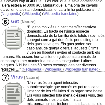
els cavalls cap al 4000 aC i es creu que la seva domesticació
ja era estesa el 3000 aC. Malgrat que la majoria de cavalls
d'avui en dia estan domesticats, encara hi ha poblacions …”
(
Negapedia
) (
Wikipedia
) (
Wikipedia translated
)
Gat
[
Nature
]
“El gat o moix és un petit mamífer carnívor
domèstic. Es tracta de l'única espècie
domesticada de la família dels fèlids i sovint és
conegut com a gat domèstic per distingir-lo
dels gats salvatges. Els gats poden ser
casolans, de granja o ferals; aquests últims
viuen en llibertat i eviten el contacte amb els
humans. Els éssers humans tenen gats com a animals de
companyia i per mantenir a ratlla els rosegadors i altres
plagues. N'hi ha unes 60 races reconegudes per diversos
registres …”
(
Negapedia
) (
Wikipedia
) (
Wikipedia translated
)
Virus
[
Nature
]
“Un virus és un agent infecciós
submicroscòpic que només es pot replicar a
l'interior de les cèl·lules d'un organisme hoste.
Els virus infecten tota mena d'éssers vius, des
dels animals i les plantes fins als
microorganismes, incloent-hi els bacteris i els