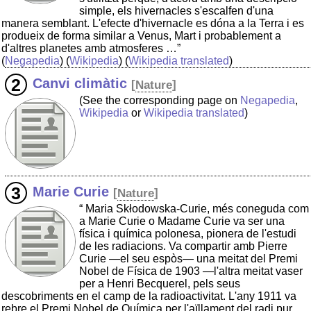
simple, els hivernacles s'escalfen d'una
manera semblant. L'efecte d'hivernacle es dóna a la Terra i es
produeix de forma similar a Venus, Mart i probablement a
d'altres planetes amb atmosferes …”
(
Negapedia
) (
Wikipedia
) (
Wikipedia translated
)
Canvi climàtic
[
Nature
]
(See the corresponding page on
Negapedia
,
Wikipedia
or
Wikipedia translated
)
Marie Curie
[
Nature
]
“ Maria Skłodowska-Curie, més coneguda com
a Marie Curie o Madame Curie va ser una
física i química polonesa, pionera de l'estudi
de les radiacions. Va compartir amb Pierre
Curie —el seu espòs— una meitat del Premi
Nobel de Física de 1903 —l'altra meitat vaser
per a Henri Becquerel, pels seus
descobriments en el camp de la radioactivitat. L'any 1911 va
rebre el Premi Nobel de Química per l'aïllament del radi pur.