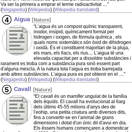
Va ser la primera a emprar el terme radioactivitat …”
(
Negapedia
) (
Wikipedia
) (
Wikipedia translated
)
Aigua
[
Nature
]
“L'aigua és un compost químic transparent,
inodor, insípid, químicament format per
hidrogen i oxigen, de fórmula química , els
quals noms sistemàtics són òxid de dihidrogen
i oxidà. És el constituent majoritari de la pluja,
els mars, els llacs, els rius… L'aigua té una
elevada capacitat per a dissoldre substàncies i
rarament es troba com a substància pura sinó essent part
d'alguna mescla. A la natura tota l'aigua es troba barrejada
amb altres substàncies. L'aigua pura es pot obtenir en el …”
(
Negapedia
) (
Wikipedia
) (
Wikipedia translated
)
Cavall
[
Nature
]
“El cavall és un mamífer ungulat de la família
dels èquids. El cavall ha evolucionat al llarg
dels últims 45-55 milions d'anys des de
l'eohip, una petita criatura amb diversos dits,
fins a convertir-se en l'animal de grans
dimensions i dotat d'un únic dit d'avui en dia.
Els éssers humans començaren a domesticar